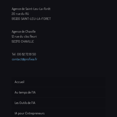
Agence de Saint-Leu-La-Forêt
20 rue du Rû
95320 SAINT-LEU-LA-FORET
Agence de Chaville
12 rue du clos fleuri
92370 CHAVILLE
Tel: 06 82 72 81 50
contact@profixia.fr
Accueil
Au temps de l’IA
Les Outils de l’IA
IA pour Entrepreneurs